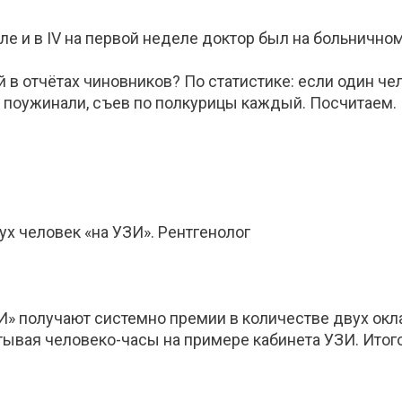
еле и в IV на первой неделе доктор был на больничном.
 в отчётах чиновников? По статистике: если один чел
о поужинали, съев по полкурицы каждый. Посчитаем.
ух человек «на УЗИ». Рентгенолог
УЗИ» получают системно премии в количестве двух окл
тывая человеко-часы на примере кабинета УЗИ. Итог