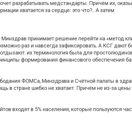
очет разрабатывать медстандарты. Причём их, оказы
мации хватается за сердце: это что?.. А затем
рь Минздрав принимает решение перейти на «метод кл
озможно раз и навсегда зафиксировать. А КСГ дают б
отдыхают: их терминология была для простолюдинов 
ринципы формирования финансового обеспечения ба
се бодания ФОМСа, Минздрава и Счётной палаты в здр
ь в стране шибко не хватает. Причём не из-за цены н
айтов входят в 5% населения, которые пользуются ч