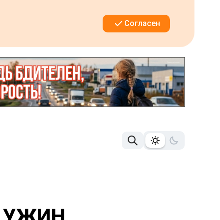
Согласен
А УЖИН