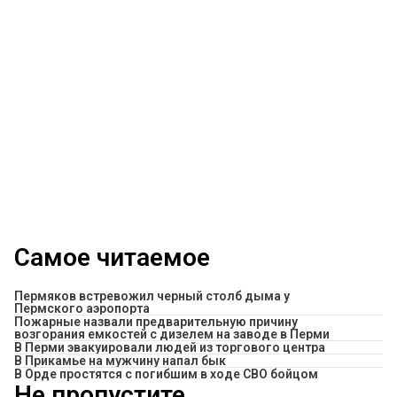
Самое читаемое
Пермяков встревожил черный столб дыма у
Пермского аэропорта
Пожарные назвали предварительную причину
возгорания емкостей с дизелем на заводе в Перми
В Перми эвакуировали людей из торгового центра
​В Прикамье на мужчину напал бык
В Орде простятся с погибшим в ходе СВО бойцом
Не пропустите