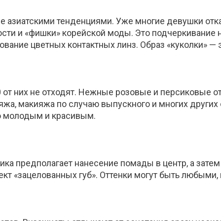
ие азиатскими тенденциями. Уже многие девушки отк
ти и «фишки» корейской моды. Это подчеркивание н
вание цветных контактных линз. Образ «куколки» — э
20 от них не отходят. Нежные розовые и персиковые 
яжа, макияжа по случаю выпускного и многих других 
о молодым и красивым.
ника предполагает нанесение помады в центр, а зате
т «зацелованных губ». Оттенки могут быть любыми, н