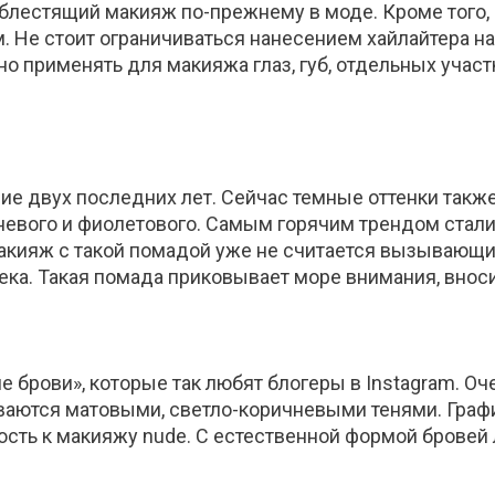
у блестящий макияж по-прежнему в моде. Кроме того
. Не стоит ограничиваться нанесением хайлайтера на
 применять для макияжа глаз, губ, отдельных участк
ние двух последних лет. Сейчас темные оттенки такж
евого и фиолетового. Самым горячим трендом стали
Макияж с такой помадой уже не считается вызывающи
ка. Такая помада приковывает море внимания, вноси
 брови», которые так любят блогеры в Instagram. Оч
иваются матовыми, светло-коричневыми тенями. Граф
сть к макияжу nude. С естественной формой бровей