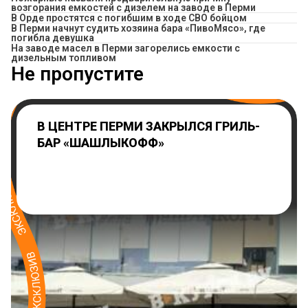
возгорания емкостей с дизелем на заводе в Перми
В Орде простятся с погибшим в ходе СВО бойцом
​В Перми начнут судить хозяина бара «ПивоМясо», где
погибла девушка
На заводе масел в Перми загорелись емкости с
дизельным топливом
Не пропустите
В ЦЕНТРЕ ПЕРМИ ЗАКРЫЛСЯ ГРИЛЬ-
БАР «ШАШЛЫКОФФ»