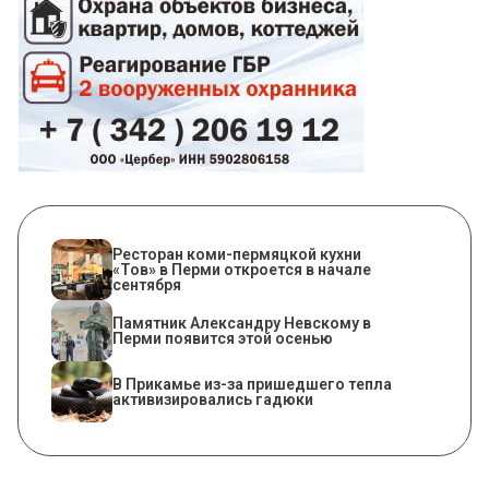
Ресторан коми-пермяцкой кухни
«Тов» в Перми откроется в начале
сентября
​Памятник Александру Невскому в
Перми появится этой осенью
​В Прикамье из-за пришедшего тепла
активизировались гадюки