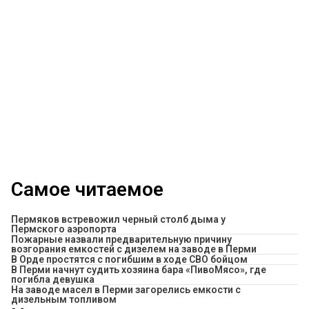
Самое читаемое
Пермяков встревожил черный столб дыма у
Пермского аэропорта
Пожарные назвали предварительную причину
возгорания емкостей с дизелем на заводе в Перми
В Орде простятся с погибшим в ходе СВО бойцом
​В Перми начнут судить хозяина бара «ПивоМясо», где
погибла девушка
На заводе масел в Перми загорелись емкости с
дизельным топливом