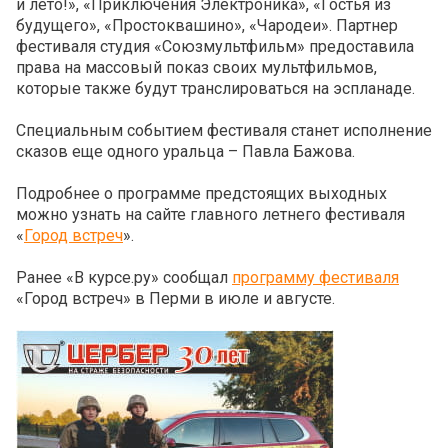
и лето!», «Приключения Электроника», «Гостья из
будущего», «Простоквашино», «Чародеи». Партнер
фестиваля студия «Союзмультфильм» предоставила
права на массовый показ своих мультфильмов,
которые также будут транслироваться на эспланаде.
Специальным событием фестиваля станет исполнение
сказов еще одного уральца – Павла Бажова.
Подробнее о программе предстоящих выходных
можно узнать на сайте главного летнего фестиваля
«
Город встреч
».
Ранее «В курсе.ру» сообщал
программу фестиваля
«Город встреч» в Перми в июле и августе.