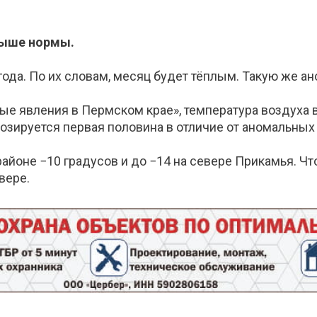
выше нормы.
года. По их словам, месяц будет тёплым. Такую же а
е явления в Пермском крае», температура воздуха 
гнозируется первая половина в отличие от аномальных
йоне −10 градусов и до −14 на севере Прикамья. Что
вере.