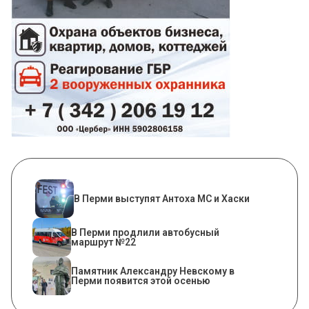
В Перми выступят Антоха МС и Хаски
В Перми продлили автобусный
маршрут №22
​Памятник Александру Невскому в
Перми появится этой осенью