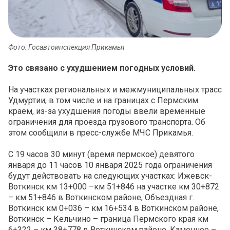
Фото: Госавтоинспекция Прикамья
Это связано с ухудшением погодных условий.
На участках региональных и межмуниципальных трасс
Удмуртии, в том числе и на границах с Пермским
краем, из-за ухудшения погоды ввели временные
ограничения для проезда грузового транспорта. Об
этом сообщили в пресс-службе МЧС Прикамья.
С 19 часов 30 минут (время пермское) девятого
января до 11 часов 10 января 2025 года ограничения
будут действовать на следующих участках: Ижевск-
Воткинск км 13+000 –км 51+846 на участке км 30+872
– км 51+846 в Воткинском районе, Объездная г.
Воткинск км 0+036 – км 16+534 в Воткинском районе,
Воткинск – Кельчино – граница Пермского края км
6+322 – км 38+778 в Воткинском районе, Каменное –