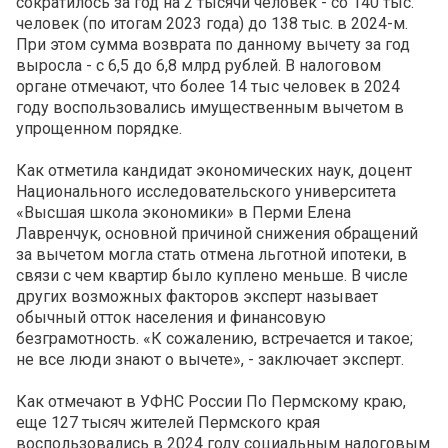
сократилось за год на 2 тысячи человек - со 140 тыс.
человек (по итогам 2023 года) до 138 тыс. в 2024-м.
При этом сумма возврата по данному вычету за год
выросла - с 6,5 до 6,8 млрд рублей. В налоговом
органе отмечают, что более 14 тыс человек в 2024
году воспользовались имущественным вычетом в
упрощенном порядке.
Как отметила кандидат экономических наук, доцент
Национального исследовательского университета
«Высшая школа экономики» в Перми Елена
Лавренчук, основной причиной снижения обращений
за вычетом могла стать отмена льготной ипотеки, в
связи с чем квартир было куплено меньше. В числе
других возможных факторов эксперт называет
обычный отток населения и финансовую
безграмотность. «К сожалению, встречается и такое;
не все люди знают о вычете», - заключает эксперт.
Как отмечают в УФНС России По Пермскому краю,
еще 127 тысяч жителей Пермского края
воспользовались в 2024 году социальным налоговым