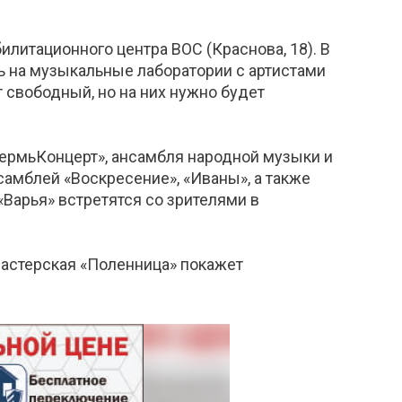
литационного центра ВОС (Краснова, 18). В
ть на музыкальные лаборатории с артистами
 свободный, но на них нужно будет
ПермьКонцерт», ансамбля народной музыки и
самблей «Воскресение», «Иваны», а также
«Варья» встретятся со зрителями в
мастерская «Поленница» покажет