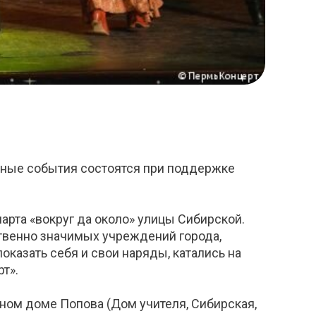
ртные события состоятся при поддержке
марта «вокруг да около» улицы Сибирской.
твенно значимых учреждений города,
казать себя и свои наряды, катались на
т».
дном доме Попова (Дом учителя, Сибирская,