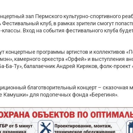
нцертный зал Пермского культурно-спортивного реаби
 Фестивальный клуб, в рамках зрители смогут попас
-классы. Вход на события фестивального клуба будет
ут концертные программы артистов и коллективов «
омэн», камерного оркестра «Орфей» и выступления ан
а-Ба-Ту», балалаечник Андрей Киряков, фолк-проект 
адиционный благотворительный концерт – сказочная 
е Камушки» для подопечных фонда «Берегиня».