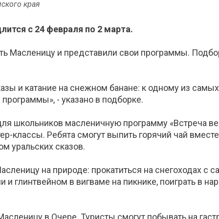
мского края
ится с 24 февраля по 2 марта.
ть Масленицу и представили свои программы. Подб
сказы и катание на снежном банане: к одному из са
программы», - указано в подборке.
 для школьников масленичную программу «Встреча ве
ер-классы. Ребята смогут выпить горячий чай вместе
ом уральских сказов.
асленицу на природе: прокатиться на снегоходах с с
и и глинтвейном в вигваме на пикнике, поиграть в на
Масленицу в Очере. Туристы смогут побывать на гас