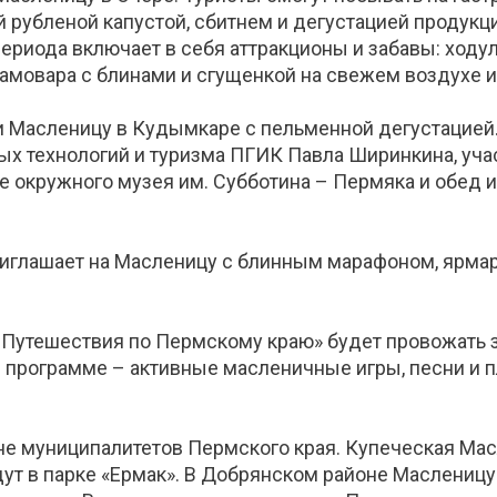
рубленой капустой, сбитнем и дегустацией продукц
риода включает в себя аттракционы и забавы: ходули,
самовара с блинами и сгущенкой на свежем воздухе и
 Масленицу в Кудымкаре с пельменной дегустацией. 
х технологий и туризма ПГИК Павла Ширинкина, учас
е окружного музея им. Субботина – Пермяка и обед 
риглашает на Масленицу с блинным марафоном, ярма
 Путешествия по Пермскому краю» будет провожать з
 программе – активные масленичные игры, песни и пл
е муниципалитетов Пермского края. Купеческая Мас
дут в парке «Ермак». В Добрянском районе Масленицу