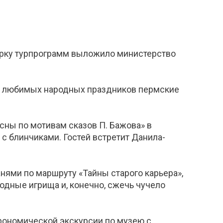
орку турпрограмм выложило министерство
мых любимых народных праздников пермские
сны по мотивам сказов П. Бажова» в
 с блинчиками. Гостей встретит Данила-
анями по маршруту «Тайны старого карьера»,
родные игрища и, конечно, сжечь чучело
трономической экскурсии по музею с