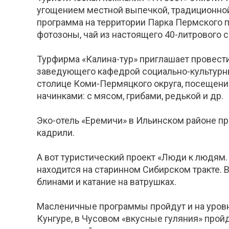
угощением местной выпечкой, традиционной 
программа на территории Парка Пермского пе
фотозоны, чай из настоящего 40-литрового 
Турфирма «Калина-тур» приглашает провести
заведующего кафедрой социально-культурны
столице Коми-Пермяцкого округа, посещени
начинками: с мясом, грибами, редькой и др.
Эко-отель «Еремичи» в Ильинском районе п
кадрили.
А вот туристический проект «Люди к людям.
находится на старинном Сибирском тракте. В
блинами и катание на ватрушках.
Масленичные программы пройдут и на уровн
Кунгуре, в Чусовом «вкусные гуляния» прой