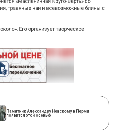
рнется «Масленичная Круго-Верть» со
сия, травяные чаи и всевозможные блины с
коло». Его организует творческое
​Памятник Александру Невскому в Перми
появится этой осенью