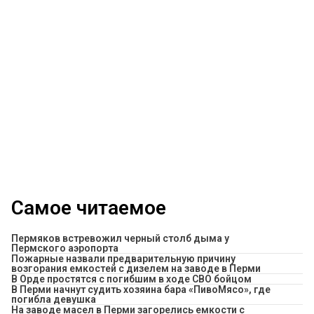
Самое читаемое
Пермяков встревожил черный столб дыма у
Пермского аэропорта
Пожарные назвали предварительную причину
возгорания емкостей с дизелем на заводе в Перми
В Орде простятся с погибшим в ходе СВО бойцом
​В Перми начнут судить хозяина бара «ПивоМясо», где
погибла девушка
На заводе масел в Перми загорелись емкости с