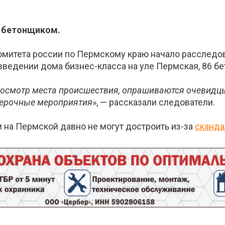
л бетонщиком.
митета россии по Пермскому краю начало расследов
озведении дома бизнес-класса на уле Пермская, 86 бе
 осмотр места происшествия, опрашиваются очевидц
верочные мероприятия
», — рассказали следователи.
м на Пермской давно не могут достроить из-за
сканда