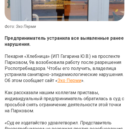
Фото: Эхо Перми
Предприниматель устранила все выявленные ранее
нарушения.
Пекарня «Хлебница» (ИП Гагарина Ю.В.) на проспекте
Парковом, 9в возобновила работу после разрешения
Роспотребнадзора. Чтобы его получить, владелица
устранила санитарно-эпидемиологические нарушения.
Об этом сообщает сайт
«
Эхо Перми
».
Как рассказали нашим коллегам приставы,
индивидуальный предприниматель обратилась в суд с
просьбой снять ограничение деятельности этой точки
на Парковом.
«Суд ее ходатайство удовлетворил. Представитель
Роспотребнадзора не возражал против в
озобновления