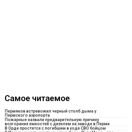
Самое читаемое
Пермяков встревожил черный столб дыма у
Пермского аэропорта
Пожарные назвали предварительную причину
возгорания емкостей с дизелем на заводе в Перми
В Орде простятся с погибшим в ходе СВО бойцом