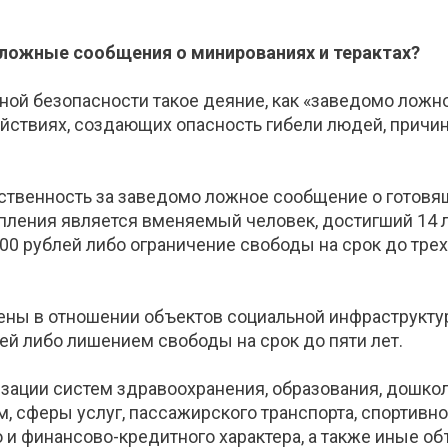
 ложные сообщения о минированиях и терактах?
ной безопасности такое деяние, как «заведомо ложно
ействиях, создающих опасность гибели людей, прич
тственность за заведомо ложное сообщение о готовя
пления является вменяемый человек, достигший 14 
00 рублей либо ограничение свободы на срок до трех
ены в отношении объектов социальной инфраструктур
й либо лишением свободы на срок до пяти лет.
изации систем здравоохранения, образования, дошко
м, сферы услуг, пассажирского транспорта, спортив
 и финансово-кредитного характера, а также иные о