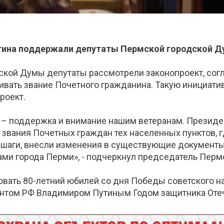
тина поддержали депутаты Пермской городской Д
кой Думы депутаты рассмотрели законопроект, сог
ивать звание Почетного гражданина. Такую инициат
роект.
 – поддержка и внимание нашим ветеранам. Президе
звания Почетных граждан тех населенных пунктов, г
шаги, внесли изменения в существующие документы,
ами города Перми», - подчеркнул председатель Пер
овать 80-летний юбилей со дня Победы советского н
ентом РФ Владимиром Путиным Годом защитника Отеч