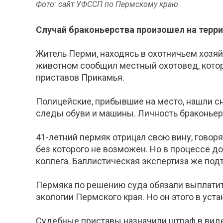
Фото: сайт УФССП по Пермскому краю
Случай браконьерства произошел на терри
Житель Перми, находясь в охотничьем хозяй
животном сообщил местный охотовед, котор
приставов Прикамья.
Полицейские, прибывшие на место, нашли сн
следы обуви и машины. Личность браконьера
41-летний пермяк отрицал свою вину, говоря,
без которого не возможен. Но в процессе до
коллега. Баллистическая экспертиза же под
Пермяка по решению суда обязали выплатить
экологии Пермского края. Но он этого в уст
Судебные приставы назначили штраф в виде