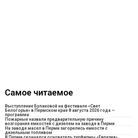
Самое читаемое
Выступление Булановой на фестивале «Свет
Белогорья» в Пермском крае 8 августа 2026 года —
программа
Пожарные назвали предварительную причину
возгорания емкостей с дизелем на заводе в Перми
На заводе масел в Перми загорелись емкости с
дизельным топливом
В Перми скончался основатель турфирмы «Евразия»