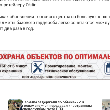
-ритейлеру O’stin.
амках обновления торгового центра на большую площад
редметы базового гардероба легко сочетаются между
 два раза в год.
Пермяка задержали по обвинению в
госизмене — он передавал иностранным
спецслужбам фото НПЗ