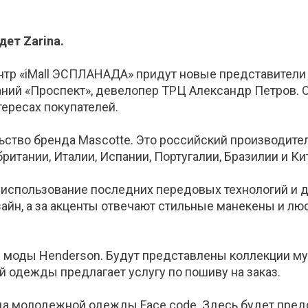
ет Zarina.
нтр «iMall ЭСПЛАНАДА» придут новые представители 
аний «Проспект», девелопер ТРЦ Александр Петров.
ересах покупателей.
льство бренда Mascotte. Это российский производит
ритании, Италии, Испании, Португалии, Бразилии и Ки
 использование последних передовых технологий и д
айн, а за акценты отвечают стильные манекены и л
 моды Henderson. Будут представлены коллекции му
 одежды предлагает услугу по пошиву на заказ.
нда молодежной одежды Face code. Здесь будет пред