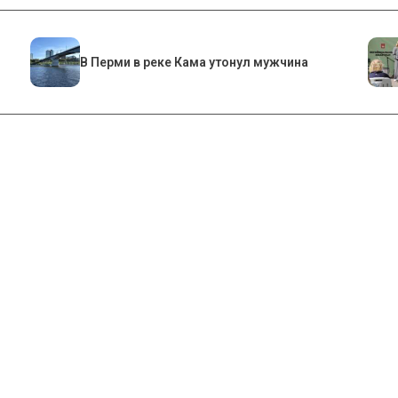
В Перми в реке Кама утонул мужчина