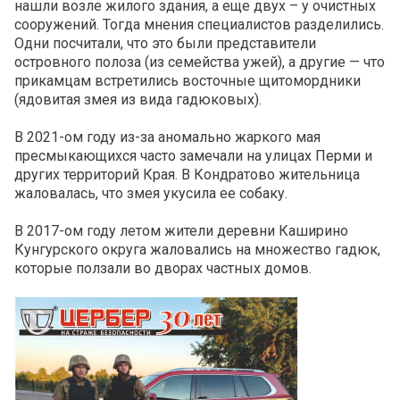
нашли возле жилого здания, а еще двух – у очистных
сооружений. Тогда мнения специалистов разделились.
Одни посчитали, что это были представители
островного полоза (из семейства ужей), а другие — что
прикамцам встретились восточные щитомордники
(ядовитая змея из вида гадюковых).
В 2021-ом году из-за аномально жаркого мая
пресмыкающихся часто замечали на улицах Перми и
других территорий Края. В Кондратово жительница
жаловалась, что змея укусила ее собаку.
В 2017-ом году летом жители деревни Каширино
Кунгурского округа жаловались на множество гадюк,
которые ползали во дворах частных домов.