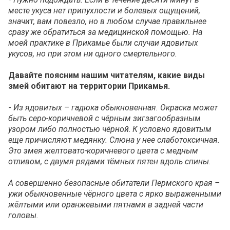
месте укуса нет припухлости и болевых ощущений,
значит, вам повезло, но в любом случае правильнее
сразу же обратиться за медицинской помощью. На
моей практике в Прикамье были случаи ядовитых
укусов, но при этом ни одного смертельного.
Давайте поясним нашим читателям, какие виды
змей обитают на территории Прикамья.
-
Из ядовитых – гадюка обыкновенная. Окраска может
быть серо-коричневой с чёрным зигзагообразным
узором либо полностью чёрной
.
К условно ядовитым
еще причисляют медянку. Слюна у нее слаботоксичная.
Это змея желтовато-коричневого цвета с медным
отливом, с двумя рядами тёмных пятен вдоль спины
.
А совершенно безопасные обитатели Пермского края –
ужи обыкновенные чёрного цвета с ярко выраженными
жёлтыми или оранжевыми пятнами в задней части
головы.