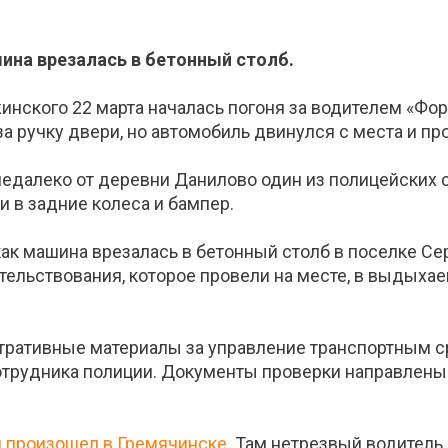
шина врезалась в бетонный столб.
инского 22 марта началась погоня за водителем «Фо
а ручку двери, но автомобиль двинулся с места и пр
едалеко от деревни Данилово один из полицейских с
и в задние колеса и бампер.
как машина врезалась в бетонный столб в поселке Се
тельствования, которое провели на месте, в выдыха
ративные материалы за управление транспортным с
трудника полиции. Документы проверки направлены 
й произошел в Гремячинске
. Там нетрезвый водитель 