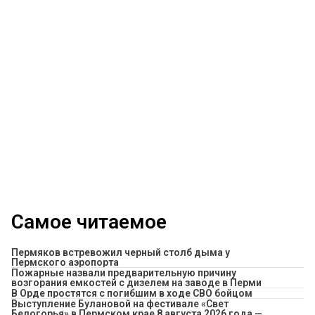
Самое читаемое
Пермяков встревожил черный столб дыма у
Пермского аэропорта
Пожарные назвали предварительную причину
возгорания емкостей с дизелем на заводе в Перми
В Орде простятся с погибшим в ходе СВО бойцом
Выступление Булановой на фестивале «Свет
Белогорья» в Пермском крае 8 августа 2026 года —