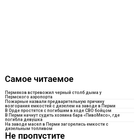
Самое читаемое
Пермяков встревожил черный столб дыма у
Пермского аэропорта
Пожарные назвали предварительную причину
возгорания емкостей с дизелем на заводе в Перми
В Орде простятся с погибшим в ходе СВО бойцом
​В Перми начнут судить хозяина бара «ПивоМясо», где
погибла девушка
На заводе масел в Перми загорелись емкости с
дизельным топливом
Не пропустите