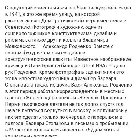
Следующий известный жилец был эвакуирован сюда
в 1941, в это же время улицу, на которой
располагается «Дом Третьяковой» переименовали в
Советскую. Фотограф и художник, один из
основоположников конструктивизма, дизайна и
рекламы, а также друг и коллега Владимира
Маяковского — Александр Родченко. Вместе с
поэтом-футуристом они создавали
конструктивистские плакаты. Известное изображение
кричащей Лили Брик на баннере «ЛенГИЗА» — дело
рук Родченко. Кроме фотографа в здании жили его
жена, известная художница и дизайнер Варвара
Степанова, а также их дочка Варя. Александр Родченко
в этот период работал корреспондентом в местных
газетах «Железнодорожник» и «Звезда». Прожили в
Перми творческие деятели не так долго, спустя год
начали пытаться вернуться в Москву, и получилось у
них это сделать только по очереди, с перерывом в
полгода. Варвара Степанова в письмах о пребывании
в Молотове отзывалась нелестно: «будем жить в
кошмарных условиях».