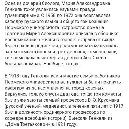
Одна из дочерей биолога, Мария Александровна
Генкель тоже увлеклась науками, правда
гуманитарными. С 1958 по 1972 она возглавляла
кафедру русского языка и общего языкознания
Пермского университета. Устройство дома на
Торговой Мария Александровна описала в сборнике
воспоминаний о жизни в городе: «Справа от входа
была спальня родителей, рядом комната мальчиков,
затем комната бонны и трех девочек, комната няни,
где помещалась четвертая девочка Ася. Слева
большая комната – кабинет отца».
В 1918 году Генкели, как и многие семьи работников
Пермского университета вынуждены были покинуть
квартиру из-за наступления на город красных.
Вернулись только спустя два года, тогда три комнаты
были уже заняты семьей профессора В. Э. Крусмана
(русский учёный-медиевист, в течение пяти лет с 1917
был в должности ординарного профессора по
кафедре всеобщей истории). Выехали Генкели из
«Дома Третьяковой» в 1921 году.