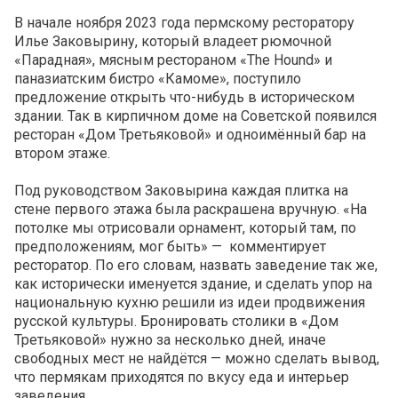
В начале ноября 2023 года пермскому ресторатору
Илье Заковырину, который владеет рюмочной
«Парадная», мясным рестораном «The Hound» и
паназиатским бистро «Камоме», поступило
предложение открыть что-нибудь в историческом
здании. Так в кирпичном доме на Советской появился
ресторан «Дом Третьяковой» и одноимённый бар на
втором этаже.
Под руководством Заковырина каждая плитка на
стене первого этажа была раскрашена вручную. «На
потолке мы отрисовали орнамент, который там, по
предположениям, мог быть» — комментирует
ресторатор. По его словам, назвать заведение так же,
как исторически именуется здание, и сделать упор на
национальную кухню решили из идеи продвижения
русской культуры. Бронировать столики в «Дом
Третьяковой» нужно за несколько дней, иначе
свободных мест не найдётся — можно сделать вывод,
что пермякам приходятся по вкусу еда и интерьер
заведения.