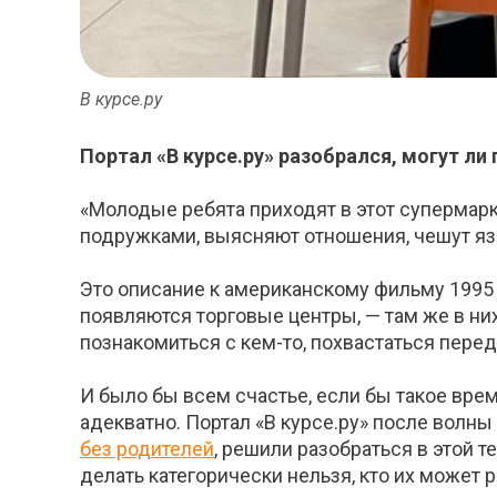
В курсе.ру
Портал «В курсе.ру» разобрался, могут ли
«Молодые ребята приходят в этот супермарке
подружками, выясняют отношения, чешут яз
Это описание к американскому фильму 1995 г
появляются торговые центры, — там же в них
познакомиться с кем-то, похвастаться перед
И было бы всем счастье, если бы такое вре
адекватно. Портал «В курсе.ру» после волн
без родителей
, решили разобраться в этой 
делать категорически нельзя, кто их может 