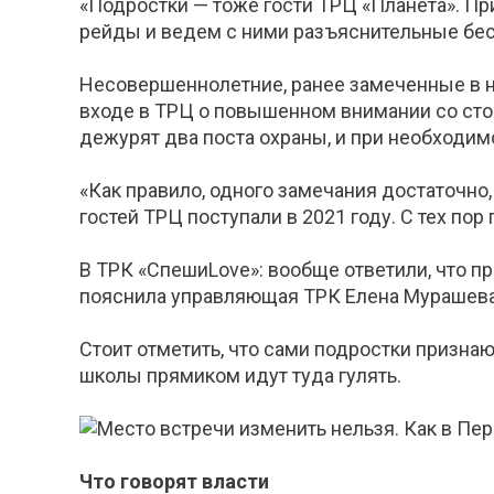
«Подростки — тоже гости ТРЦ «Планета». П
рейды и ведем с ними разъяснительные бе
Несовершеннолетние, ранее замеченные в н
входе в ТРЦ о повышенном внимании со стор
дежурят два поста охраны, и при необходим
«Как правило, одного замечания достаточно
гостей ТРЦ поступали в 2021 году. С тех по
В ТРК «СпешиLove»: вообще ответили, что пр
пояснила управляющая ТРК Елена Мурашева
Стоит отметить, что сами подростки признаю
школы прямиком идут туда гулять.
Что говорят власти