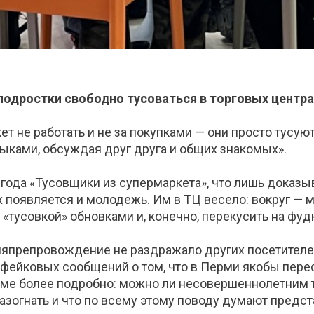
 подростки свободно тусоваться в торговых центра
т не работать и не за покупками — они просто тусую
ыками, обсуждая друг друга и общих знакомых».
ода «Тусовщики из супермаркета», что лишь доказывае
 появляется и молодежь. Им в ТЦ весело: вокруг — м
 «тусовкой» обновками и, конечно, перекусить на фуд
мяпрепровождение не раздражало других посетителей
ы фейковых сообщений о том, что в Перми якобы пер
теме более подробно: можно ли несовершеннолетним т
разогнать и что по всему этому поводу думают предс