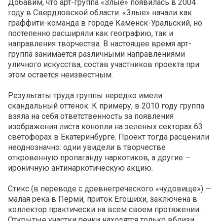
Добавим, что арт-группа «Злые» появилась в 2004
году в Свердловской области. «Злые» начали как
граффити-команда в городе Каменск-Уральский, но
постепенно расширяли как географию, так и
направления творчества. В настоящее время арт-
группа занимается различными направлениями
уличного искусства, состав участников проекта при
этом остается неизвестным.
Результаты труда группы нередко имели
скандальный оттенок. К примеру, в 2010 году группа
взяла на себя ответственность за появления
изображения листа конопли на зеленых секторах 63
светофорах в Екатеринбурге. Проект тогда расценили
неоднозначно: одни увидели в творчестве
откровенную пропаганду наркотиков, а другие —
ироничную антинаркотическую акцию.
Стикс (в переводе с древнегреческого «чудовище») —
малая река в Перми, приток Егошихи, заключена в
коллектор практически на всем своем протяжении.
Открытые участки речки находятся только вблизи