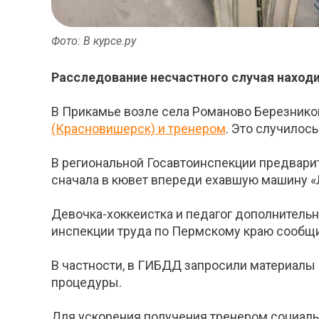
Фото: В курсе.ру
Расследование несчастного случая находи
В Прикамье возле села Романово Березнико
(Красновишерск) и тренером
. Это случилось
В региональной Госавтоинспекции предварит
сначала в кювет впереди ехавшую машину «Л
Девочка-хоккеистка и педагог дополнитель
инспекции труда по Пермскому краю сообщил
В частности, в ГИБДД запросили материалы 
процедуры.
Для ускорения получения тренером социаль