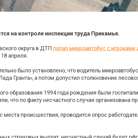
тся на контроле инспекции труда Прикамья.
вского округа в ДТП
попал микроавтобус с игроками
 18 апреля.
ельно было установлено, что водитель микроавтобус
ада Гранта», а потом допустил столкновение лесово
ного образования 1994 года рождения были госпитал
и, что по факту несчастного случая организована пр
с места происшествия, проводится опрос работодател
ных страховых выплат, несчастный случай будет офо