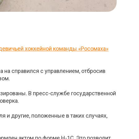
 девичьей хоккейной команды «Росомаха»
а на справился с управлением, отбросив
зом.
изированы. В пресс-службе государственной
оверка.
я и другие, положенные в таких случаях,
рмлен актом по форме Н-1С. Это позволит