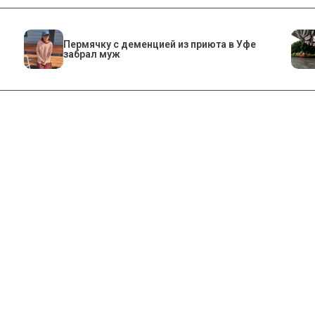
Пермячку с деменцией из приюта в Уфе
забрал муж