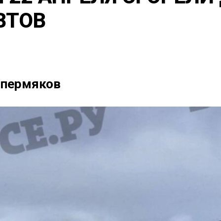
ВТОВ
 пермяков