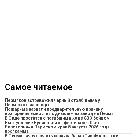
Самое читаемое
Пермяков встревожил черный столб дыма у
Пермского аэропорта
Пожарные назвали предварительную причину
возгорания емкостей с дизелем на заводе в Перми
В Орде простятся с погибшим в ходе СВО бойцом
Выступление Булановой на фестивале «Свет
Белогорья» в Пермском крае 8 августа 2026 года —
программа
​В Перми начнут судить хозяина бара «ПивоМясо», где