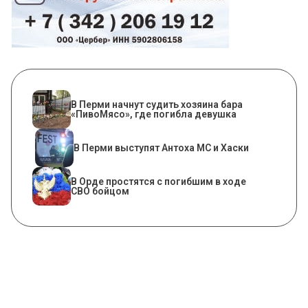
​В Перми начнут судить хозяина бара
«ПивоМясо», где погибла девушка
В Перми выступят Антоха МС и Хаски
В Орде простятся с погибшим в ходе
СВО бойцом