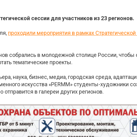
егической сессии для участников из 23 регионов.
еля,
проходили мероприятия в рамках Стратегической
онов собрались в молодежной столице России, чтобы
тать тематические проекты.
ера, наука, бизнес, медиа, городская среда, адаптац
ременного искусства «PERMM» студенты-художники с
о отправится в галереи других регионов.