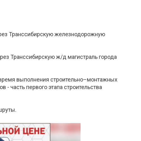
через Транссибирскую железнодорожную
ерез Транссибирскую ж/д магистраль города
а время выполнения строительно–монтажных
 - часть первого этапа строительства
шруты.