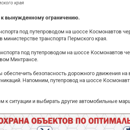
мского края
 к вынужденному ограничению.
ранспорта под путепроводом на шоссе Космонавтов 
в министерстве транспорта Пермского края.
ранспорта под путепроводом на шоссе Космонавтов ч
евом Минтрансе.
обы обеспечить безопасность дорожного движения н
икаций. Напомним, путепровод на шоссе Космонавтов
м к ситуации и выбирать другие автомобильные мар