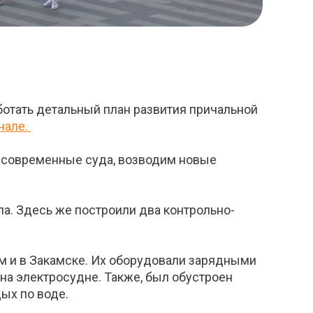
отать детальный план развития причальной
нале.
м современные суда, возводим новые
ла. Здесь же построили два контрольно-
м и в Закамске. Их оборудовали зарядными
на электросудне. Также, был обустроен
ых по воде.