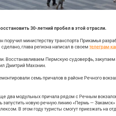
восстановить 30-летний пробел в этой отрасли.
н поручил министерству транспорта Прикамья разраб
е сделано, глава региона написал в своем
телеграм-ка
сли. Восстанавливаем Пермскую судоверфь, закупае
нил Дмитрий Махонин.
ремонтировали семь причалов в районе Речного вокза
еще два модульных причала рядом с Речным вокзало
ь запустить новую речную линию «Пермь — Закамск» 
ексом. В этом году туристы смогут приезжать на отд