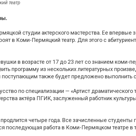
кий театр
ры.
рмяцкой студии актерского мастерства. Ее впервые з
роят в Коми-Пермяцкий театр. Для этого с абитурие
шки в возрасте от 17 до 23 лет со знанием коми-пе
ить программу из нескольких литературных произве
я поступающим также будет предложено выполнить 
усство по специализации — «Артист драматического т
ерства актёра ПГИК, заслуженный работник культур
и продлится четыре года. Все зачисленные студенты 
я последующая работа в Коми-Пермяцком театре в т