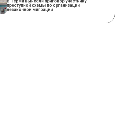
В Перми вынесли приговор участнику
преступной схемы по организации
незаконной миграции