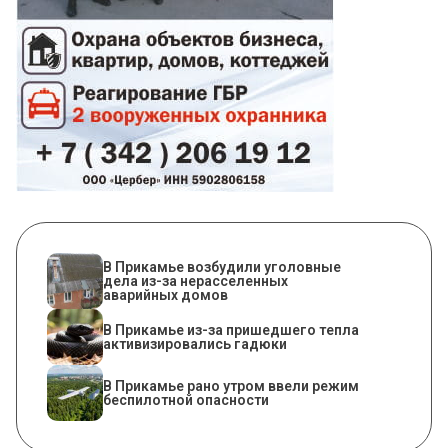
В Прикамье возбудили уголовные
дела из-за нерасселенных
аварийных домов
​В Прикамье из-за пришедшего тепла
активизировались гадюки
​В Прикамье рано утром ввели режим
беспилотной опасности