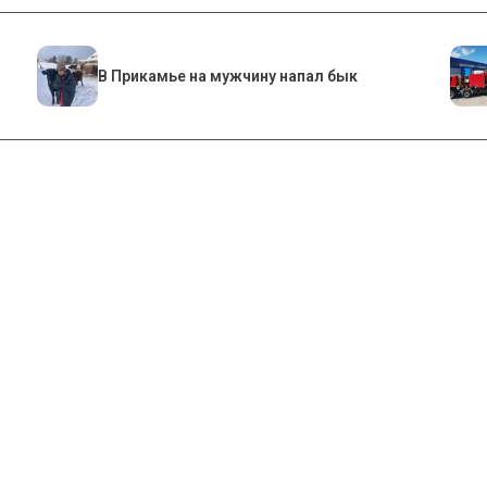
​В Прикамье на мужчину напал бык