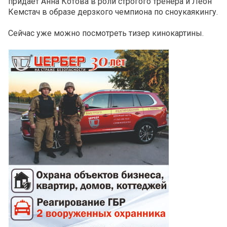
придаёт Анна Котова в роли строгого тренера и Леон
Кемстач в образе дерзкого чемпиона по сноукаякингу.
Сейчас уже можно посмотреть тизер кинокартины.