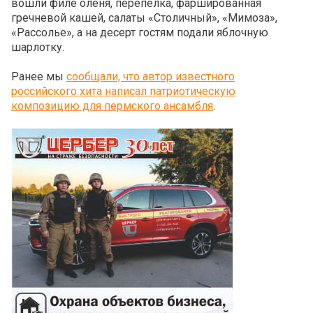
вошли филе оленя, перепелка, фаршированная
гречневой кашей, салаты «Столичный», «Мимоза»,
«Рассолье», а на десерт гостям подали яблочную
шарлотку.
Ранее мы
сообщали, что автор известного
российского хита написал патриотическую
композицию для пермского ансамбля
.