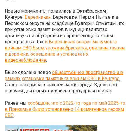
Новые монументы появились в Октябрьском,
Кунгуре,
Березниках
, Берёзовке, Перми, Нытве и в
Пермском округе на кладбище Булгары. Отметим, что
при установке памятников в муниципалитетах
организуют и обустройство прилегающего к ним
пространства. Так
в Березниках вокруг монумента
войнам СВО была уложена брусчатка, сделаны газоны
и дорожки, освещение и установлено
видеонаблюдение
.
Было сделано новое
общественное пространство и в
рамках установки памятника воинам СВО в Кунгуре
.
Сквер находится в нижней части города. Здесь есть
лавочки для отдыха, уложена тротуарная плитка.
Ранее мы
сообщали, что с 2022-го года по май 2025-го
в Прикамье было установлено 14 памятников героям
СВО
.