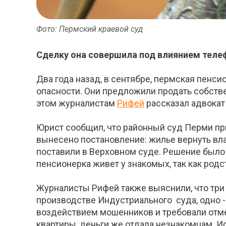
Фото: Пермский краевой суд
Сделку она совершила под влиянием тел
Два года назад, в сентябре, пермская пенси
опасности. Они предложили продать собстве
этом журналистам
Рифей
рассказал адвокат
Юрист сообщил, что районный суд Перми пр
вынесено постановление: жилье вернуть влад
поставили в Верховном суде. Решение было 
пенсионерка живет у знакомых, так как родс
Журналисты Рифей также выяснили, что три 
производстве Индустриального суда, одно -
воздействием мошенников и требовали отмен
квартиры, деньги же отдала незнакомцам. И