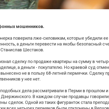
ефонных мошенников.
онерка поверила лже-силовикам, которые убедили ее 
нность, а деньги перевести на якобы безопасный сче
 Станислав Шестаков.
изнал сделку по продаже квартиры на сумму в четыр
елице, а деньги - покупателю. Но краевой суд отмен
вынесено не в пользу 68-летней пермячки. Сделку пр
твенников у нее нет.
подобных дела рассматривали в Перми в прошлом и т
 Дзержинского. В каждом случае продавцы говорили,
ы сделок. Одной из таких фигуранток стала препода
ски всех четырех пермяков были отклонены в Верхов