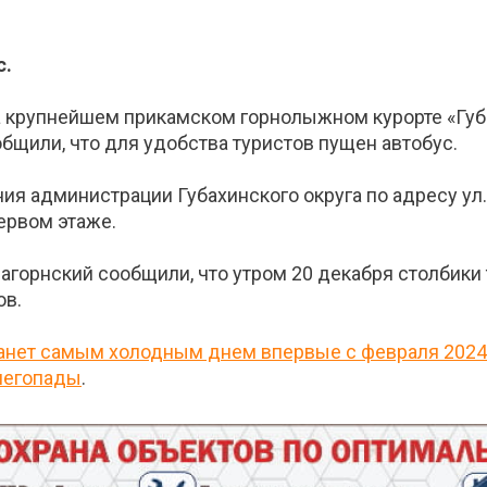
с.
а крупнейшем прикамском горнолыжном курорте «Губ
общили, что для удобства туристов пущен автобус.
ния администрации Губахинского округа по адресу ул
ервом этаже.
Нагорнский сообщили, что утром 20 декабря столбики
ов.
танет самым холодным днем впервые с февраля 2024-
негопады
.