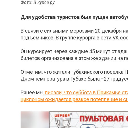
Фото: В курсе.ру
Для удобства туристов был пущен автобу
В связи с сильными морозами 20 декабря н
подъемников. В группе курорта в сети VK со
Он курсирует через каждые 45 минут от зда
билетов организована в этом же здании на п
Отметим, что жители губахинского поселка 
Днем температура в Губахе была −27 градус
Ранее мы
писали, что суббота в Прикамье с
циклоном ожидается резкое потепление и с