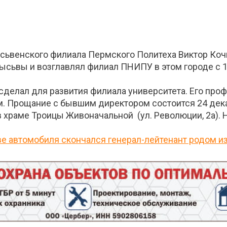
ьвенского филиала Пермского Политеха Виктор Кочне
ысьвы и возглавлял филиал ПНИПУ в этом городе с 19
 сделал для развития филиала университета. Его про
. Прощание с бывшим директором состоится 24 декаб
в храме Троицы Живоначальной (ул. Революции, 2а). На
ве автомобиля скончался генерал-лейтенант родом и