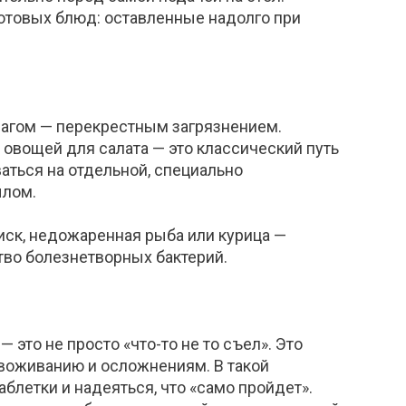
готовых блюд: оставленные надолго при
рагом — перекрестным загрязнением.
 овощей для салата — это классический путь
аться на отдельной, специально
ылом.
риск, недожаренная рыба или курица —
тво боле
знетворных бактерий.
 это не просто «что-то не то съел». Это
звоживанию и осложнениям. В такой
летки и надеяться, что «само пройдет».