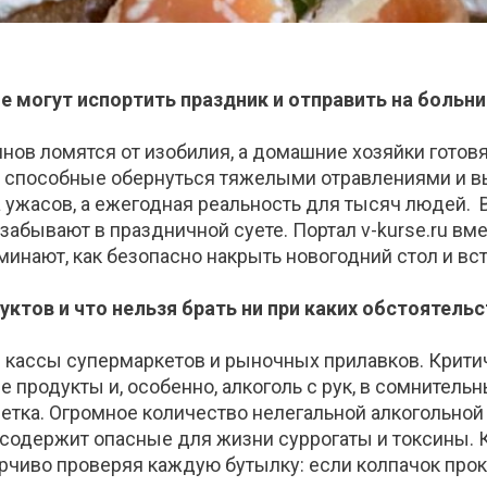
 могут испортить праздник и отправить на больн
нов ломятся от изобилия, а домашние хозяйки готов
, способные обернуться тяжелыми отравлениями и 
 ужасов, а ежегодная реальность для тысяч людей. 
забывают в праздничной суете. Портал v-kurse.ru
вме
минают
, как безопасно накрыть новогодний стол и вс
уктов и что нельзя брать ни при каких обстоятельс
 кассы суп
ермаркетов и рыночных прилавков. Крити
е продукты и,
особенно
,
алкоголь с рук, в сомнитель
етк
а
. Огромное количество нелегальной алкогольной
содержит опасные для жизни суррогаты и токсины. К
рчиво проверяя каждую бутылку: если колпачок прок