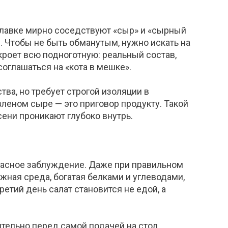
рилавке мирно соседствуют «сыр» и «сырный
е. Чтобы не быть обманутым, нужно искать на
кроет всю подноготную: реальный состав,
 соглашаться на
«
кота в мешке
»
.
тва, но требует строгой изоляции в
леном сыре — это приговор продукту. Такой
сени проникают глубоко внутрь.
опасное заблуждение. Даже при правильном
ажная среда, богатая белками и угл
еводами,
етий день салат становится не едой, а
итель
но перед самой подачей на стол.