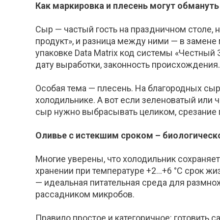
Как маркировка и плесень могут обманут
Сыр — частый гость на праздничном столе, 
продукт», и разница между ними — в замене
упаковке Data Matrix код системы «Честный
дату выработки, законность происхождения.
Особая тема — плесень. На благородных сыра
холодильнике. А вот если зеленоватый или 
сыр нужно выбрасывать целиком, срезание п
Оливье с истекшим сроком – биологическ
Мн
огие уверены, что холодильник сохраняе
хранении при температуре +2...+6 °С срок жи
— идеальная питательная среда для размнож
рассадником микробов.
Правило простое и категоричное: готовить 