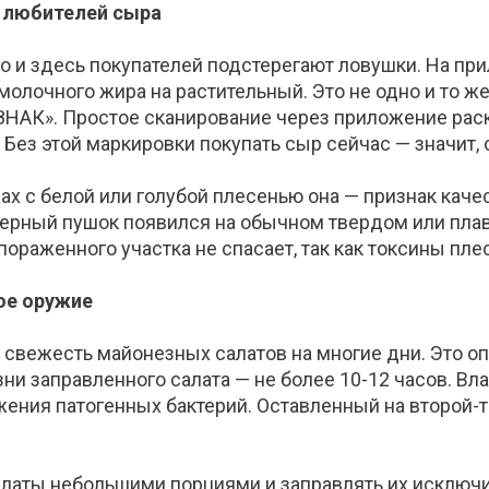
ь любителей сыра
но и здесь покупателей подстерегают ловушки. На п
 молочного ж
ира на растительный. Это не одно и то ж
 ЗНАК». Простое сканирование через приложение рас
 Б
ез этой маркировки покупать сыр сейчас — значит,
х с белой или голубой плесенью она — признак качес
черный пу
шок появился на обычном твердом или плав
ораженного участка не спасает, так как токсины пле
ое оружие
т свежесть майонезных салатов на многие дни. Это 
зни заправленного салата — не более 10-12 часов. Вл
ения патогенных бактерий. Оставленный на второй-тр
салаты небольшими порциями и заправлять их исключ