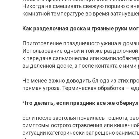
Никогда не смешивать свежую порцию с вче
комнатной температуре во время затянувшег
Как
разделочная доска и грязные руки мо
Приготовление праздничного ужина в домаш
Использование одной и той же разделочной
к передаче сальмонеллы или
кампилобакте
выделенной доске, а после контакта с ними 
Не менее важно доводить блюда из этих про
прямая угроза. Термическая обработка — е
Что делать, если праздник все же оберну
Если после застолья появилась тошнота, рвот
симптомы острого отравления или кишечной
ситуации категорически запрещено занимать