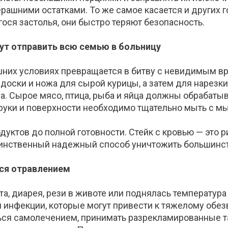
рашними остатками. То же самое касается и
других 
ося застолья, они быстро теряют безопасность.
гут отправить всю семью в больницу
них условиях превращается в битву с невидимым в
 доски и ножа для сырой
курицы, а затем для нарезки
ра
. Сырое мясо, птица, рыба и яйца должны обрабатыв
руки и поверхности нео
бходимо тщательно мыть с м
дуктов до полной готовности. Стейк с кровью — это 
динственный надежный способ уничтожить большинс
лся отравлением
а, диарея, рези в животе или поднялась температура —
 ин
фекции, которые могут привести к тяжелому обе
ся самолечением, принимать разрекламированные таб