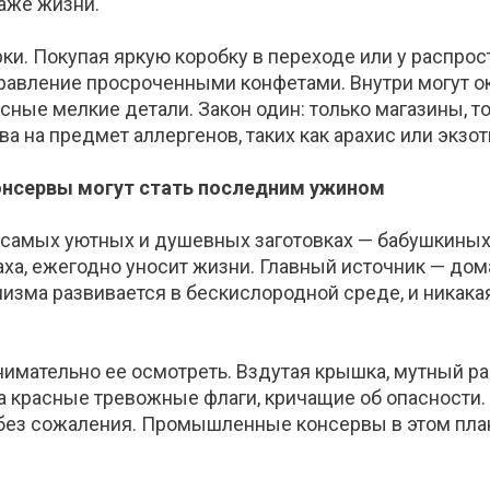
даже жизни
.
ки. Покупая яркую коробку в переходе или у распрос
травление просроченными конфетами. Внутри могут о
сные мелкие детали. Закон один: только магазины, т
а на предмет аллергенов, таких как арахис или экзот
консервы могут стать последним ужином
 самых уютных и душевных заготовках — бабушкиных
апаха, ежегодно уносит жизни. Главный источник — д
лизма развивается в бескислородной среде, и никак
нимательно ее осмотреть. Вздутая крышка, мутный ра
 а красные тревожные флаги, кричащие об опасности
без сожаления. Промышленные консервы в этом плане