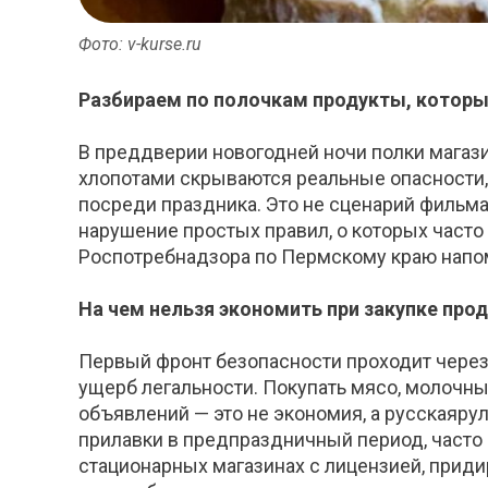
Фото: v-kurse.ru
Разбираем по полочкам продукты, которые
В преддверии новогодней ночи полки магази
хлопотами скрываются реальные опасности
посреди
праздника. Это не сценарий фильма
нарушение простых правил, о которых часто 
Роспотребнад
зора по Пермскому краю
напо
На чем нельзя экономить при закупке прод
Первый фронт безопасности проходит через
ущерб легальности. Покупать мясо, молочны
объявлений — это не экономия, а русская
рул
прилавки в предпраздничный период, часто 
стациона
рных магазинах с лицензией, приди