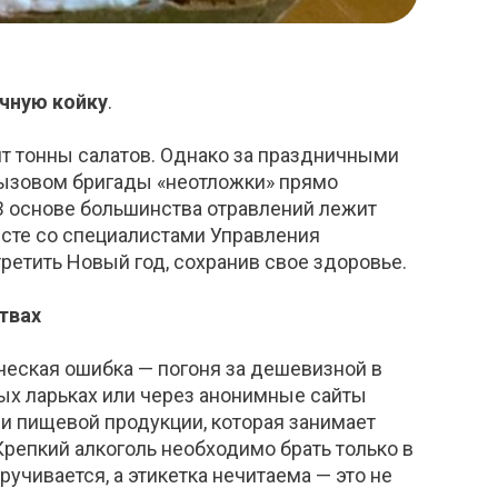
ичную койку
.
ят тонны салатов. Однако за праздничными
вызовом бригады
«
неотложки
»
прямо
В основе большинства отравлений лежит
сте со
специалист
ами
Управления
третить Новый год, сохранив свое здоровье.
твах
ческая ошибка — погоня за дешевизной в
ных ларьках или через анонимные сайты
 и пищевой продукции, которая занимает
репкий алкоголь необходимо брать только в
ручивается, а этикетка
нечитаема
— это не