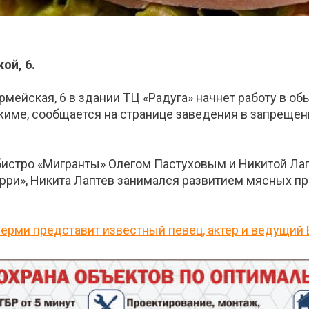
ой, 6.
армейская, 6 в здании ТЦ «Радуга» начнет работу в 
име, сообщается на странице заведения в запрещенн
истро «Мигранты» Олегом Пастуховым и Никитой Лап
рри», Никита Лаптев занимался развитием мясных пр
Перми представит известный певец, актер и ведущий