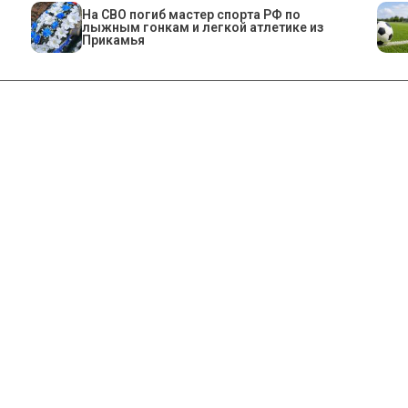
На СВО погиб мастер спорта РФ по
лыжным гонкам и легкой атлетике из
Прикамья