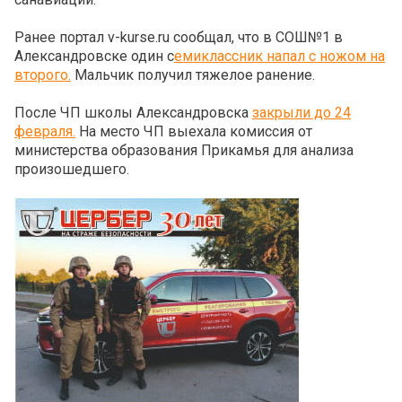
Ранее портал v-kurse.ru сообщал, что в СОШ№1 в
Александровске один с
емиклассник напал с ножом на
второго.
Мальчик получил тяжелое ранение.
После ЧП школы Александровска
закрыли до 24
февраля.
На место ЧП выехала комиссия от
министерства образования Прикамья для анализа
произошедшего.